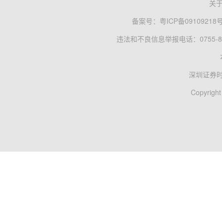
关
备案号：
粤ICP备09109218
违法和不良信息举报电话：0755-83
深圳证券
Copyright