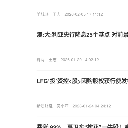
羊城派
王志
2026-02-05 17:11:12
澳:大:利亚央行降息25个基点 对前
舜网
王志
2026-01-29 14:02:12
LFG‘投’资控<股>因购股权获行使发
新浪财经
吴小莉
2026-01-24 04:24:12
暴涨;93%，葛卫东“擒获”一牛股