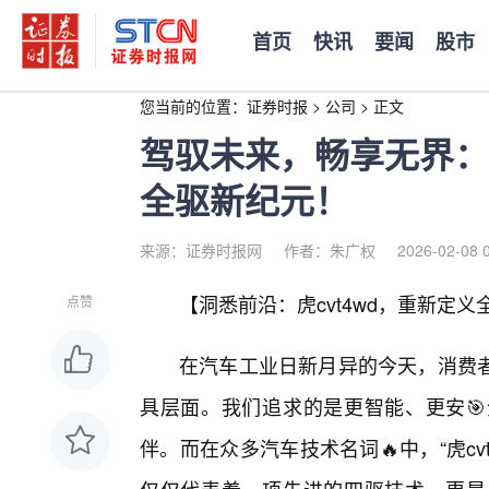
首页
快讯
要闻
股市
您当前的位置：
证券时报
>
公司
>
正文
驾驭未来，畅享无界：虎
全驱新纪元！
来源：证券时报网
作者：朱广权
2026-02-08 
【洞悉前沿：虎cvt4wd，重新定
点赞
在汽车工业日新月异的今天，消费
具层面。我们追求的是更智能、更安🎯
伴。而在众多汽车技术名词🔥中，“虎cv