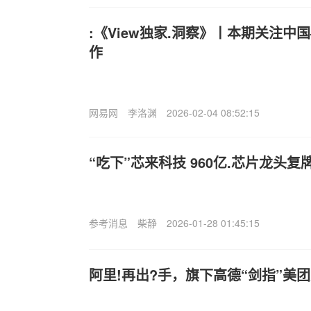
​:《View独家.洞察》丨本期关注
作
网易网
李洛渊
2026-02-04 08:52:15
“吃下”芯来科技 960亿.芯片龙头复
参考消息
柴静
2026-01-28 01:45:15
阿里!再出?手，旗下高德“剑指”美