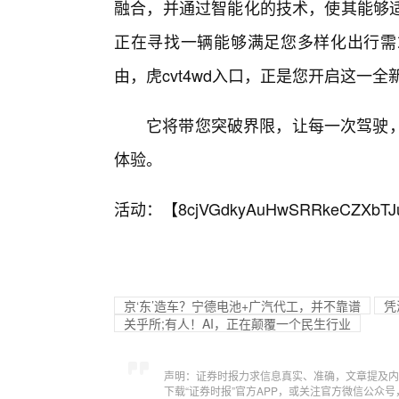
融合，并通过智能化的技术，使其能够
正在寻找一辆能够满足您多样化出行需
由，虎cvt4wd入口，正是您开启这一
它将带您突破界限，让每一次驾驶，
体验。
活动：【
8cjVGdkyAuHwSRRkeCZXbTJ
京‘东’造车？宁德电池+广汽代工，并不靠谱
凭
关乎所;有人！AI，正在颠覆一个民生行业
声明：证券时报力求信息真实、准确，文章提及内
下载“证券时报”官方APP，或关注官方微信公众