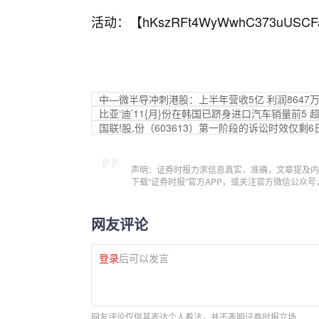
活动：【
hKszRFt4WyWwhC373uUSCF
中—微半导冲刺港股：上半年营收5亿 利润8647
比亚‘迪’11{月}份在韩国已跻身进口汽车销量前5
国联!股,份（603613）第一阶段的诉讼时效仅剩
声明：证券时报力求信息真实、准确，文章提及内
下载“证券时报”官方APP，或关注官方微信公众
网友评论
登录
后可以发言
网友评论仅供其表达个人看法，并不表明证券时报立场