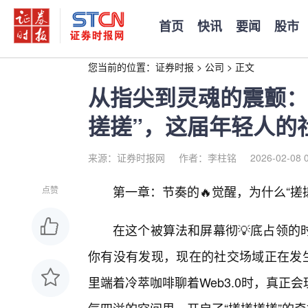
首页
快讯
要闻
股市
您当前的位置：
证券时报
>
公司
>
正文
从指尖到灵魂的震颤：
搓搓”，这届年轻人的
来源：证券时报网
作者：李柱铭
2026-02-08 
第一章：节奏的🔥觉醒，为什么“搓
点赞
在这个被算法和屏幕彻💡底占领的
你有没有发现，现在的社交场域正在发生
里端着冷萃咖啡聊着Web3.0时，真