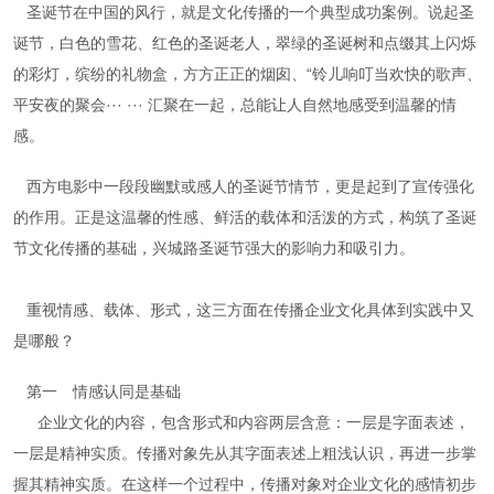
圣诞节在中国的风行，就是文化传播的一个典型成功案例。说起圣
诞节，白色的雪花、红色的圣诞老人，翠绿的圣诞树和点缀其上闪烁
的彩灯，缤纷的礼物盒，方方正正的烟囱、“铃儿响叮当欢快的歌声、
平安夜的聚会··· ··· 汇聚在一起，总能让人自然地感受到温馨的情
感。
西方电影中一段段幽默或感人的圣诞节情节，更是起到了宣传强化
的作用。正是这温馨的性感、鲜活的载体和活泼的方式，构筑了圣诞
节文化传播的基础，兴城路圣诞节强大的影响力和吸引力。
重视情感、载体、形式，这三方面在传播企业文化具体到实践中又
是哪般？
第一 情感认同是基础
企业文化的内容，包含形式和内容两层含意：一层是字面表述，
一层是精神实质。传播对象先从其字面表述上粗浅认识，再进一步掌
握其精神实质。在这样一个过程中，传播对象对企业文化的感情初步